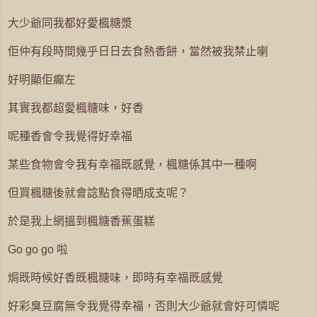
大少爺同我都好愛楓糖漿
佢仲有段時間幾乎日日去食熱香餅，當然被我禁止喇
好明顯佢癲左
其實我都超愛楓糖味，好香
呢種香會令我覺得好幸福
某些食物會令我有幸福既感覺，楓糖係其中一種啊
但買楓糖後就會諗點食得晒成支呢？
於是我上網搵到楓糖香蕉蛋糕
Go go go 啦
焗既時候好香既楓糖味，即時有幸福既感覺
好彩臭豆腐無令我覺得幸福，否則大少爺就會好可憐呢