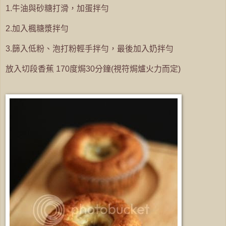
1.牛油與砂糖打滑，加蛋拌勻
2.加入楓糖漿拌勻
3.篩入低粉、泡打粉輕手拌勻，最後加入奶拌勻
放入切段香蕉 170度焗30分鐘(視符焗爐火力而定)