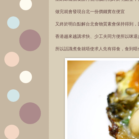
做完就會發現台北一份價錢實在便宜
又終於明白點解台北食物質素會保持得到，
香港越來越講求快、少工夫同方便所以咪退
所以話識煮食就唔使求人先有得食，食到唔