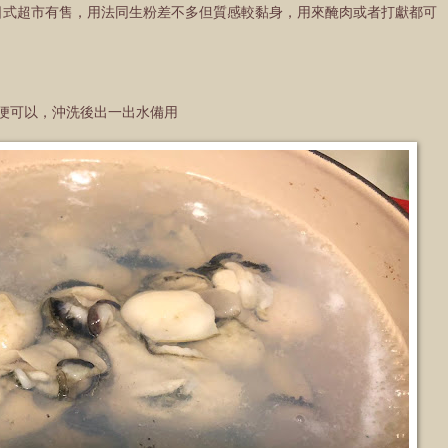
晌日式超市有售，用法同生粉差不多但質感較黏身，用來醃肉或者打獻都可
便可以，沖洗後出一出水備用