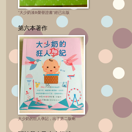
"大少奶湊B榮譽證書"經已出版
第六本著作
大少奶的狂人孕記，出了第二版喇