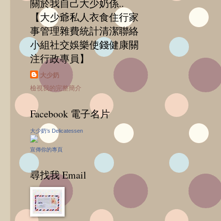
關於我自己大少奶係..
【大少爺私人衣食住行家
事管理雜費統計清潔聯絡
小組社交娛樂使錢健康關
注行政專員】
大少奶
檢視我的完整簡介
Facebook 電子名片
大少奶's Delicatessen
宣傳你的專頁
尋找我 Email