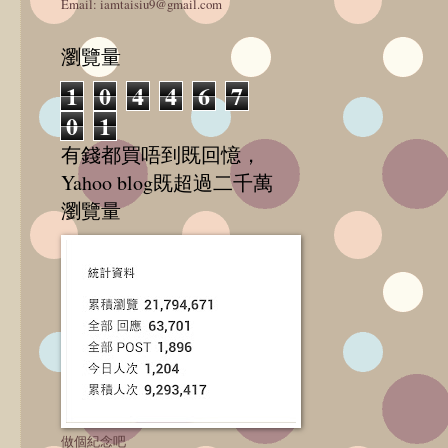
Email: iamtaisiu9@gmail.com
瀏覽量
1
0
4
4
6
7
0
1
有錢都買唔到既回憶，
Yahoo blog既超過二千萬
瀏覽量
做個紀念吧