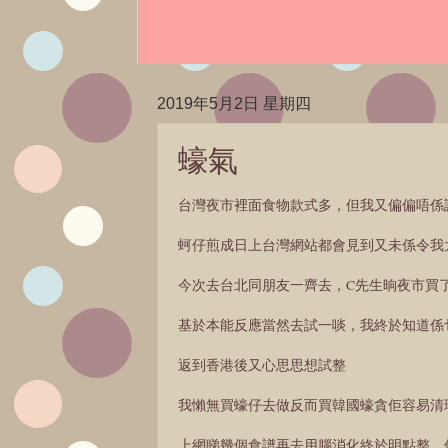
2019年5月2日 星期四
蠔氣
台灣夜市裡面食物款式多，但我又偏偏唔係
蚵仔煎成日上台灣網站都會見到又未係令我
今次去台北同朋友一齊去，C先生晌夜市買
基於本能反應當然去試一啖，我終於知道係
返到香港後又心思思想試整
我懶無買蠔仔去做反而買韓國蠔貪佢容易清
上網睇幾個食譜再去用腦消化終於明點整，