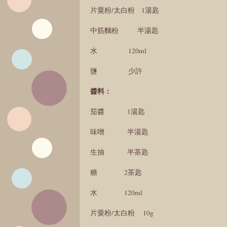
片粟粉/太白粉 1湯匙
中筋麵粉 半湯匙
水 120ml
鹽 少許
醬料：
茄醬 1湯匙
味噌 半湯匙
生抽 半茶匙
糖 2茶匙
水 120ml
片粟粉/太白粉 10g