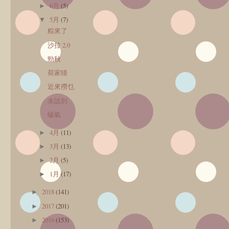
6月
(5)
►
5月
(7)
▼
粽來了
沙拉 2.0
勁秋
荷家猜
近來撈乜
未諗到
蠔氣
4月
(11)
►
3月
(13)
►
2月
(5)
►
1月
(17)
►
2018
(141)
►
2017
(201)
►
2016
(153)
►