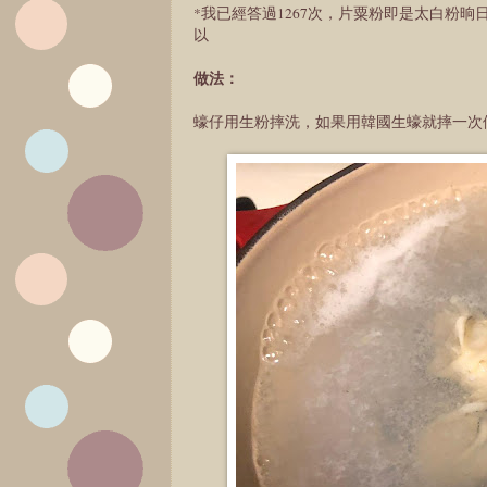
*我已經答過1267次，片粟粉即是太白粉
以
做法：
蠔仔用生粉摔洗，如果用韓國生蠔就摔一次