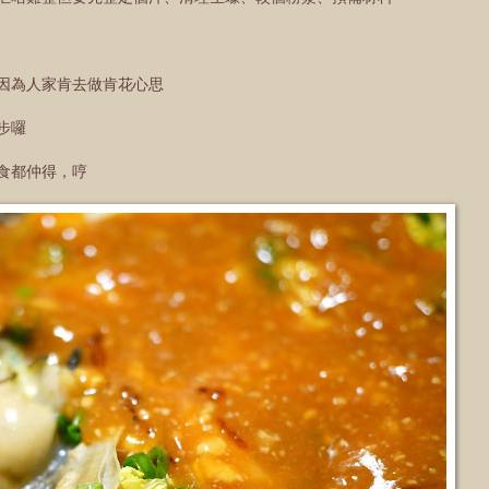
因為人家肯去做肯花心思
步囉
食都仲得，哼