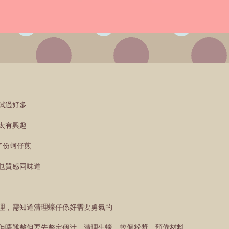
試過好多
太有興趣
了份蚵仔煎
乜質感同味道
理，需知道清理蠔仔係好需要勇氣的
佢唔難整但要先整定個汁、清理生蠔、較個粉漿、預備材料