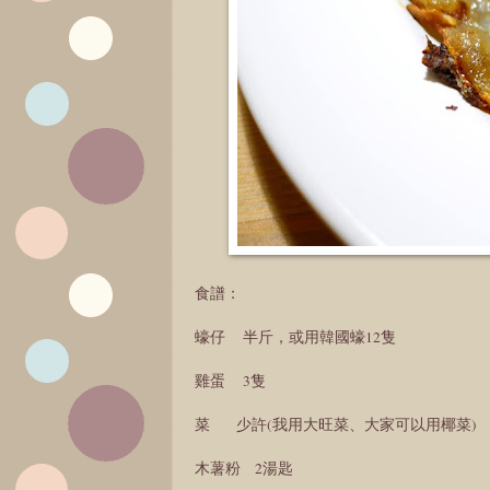
食譜：
蠔仔 半斤，或用韓國蠔12隻
雞蛋 3隻
菜 少許(我用大旺菜、大家可以用椰菜)
木薯粉 2湯匙