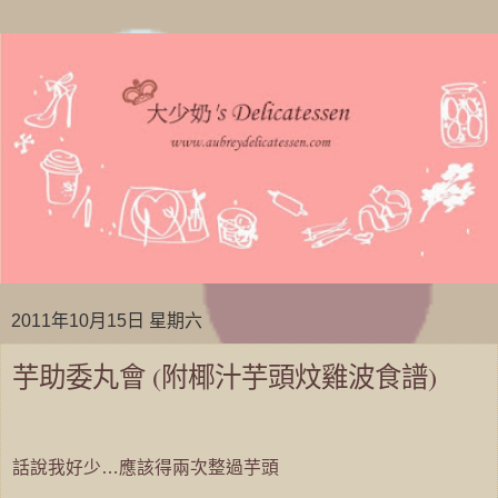
2011年10月15日 星期六
芋助委丸會 (附椰汁芋頭炆雞波食譜)
話說我好少…應該得兩次整過芋頭