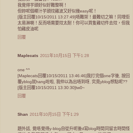
我覺得芋頭好似好難整啊！
但妳呢個椰汁芋頭炆雞波又好似幾easy呢！
[版主回覆10/15/2011 13:27:49]唔難架！最難切之嘛！同埋佢
太易淋喇！反而唔需要炆太耐！你可以買隻雞切件去炆，但我
怕雞皮油呢
回覆
Maplecats
2011年10月15日 下午1:28
one ^^
[Maplecats回覆10/15/2011 13:46:46]我打完個one字後, 按回
覆yblog就hang咗啦, 我仲以為出唔到呀, 究竟yblog想點呢??
[版主回覆10/15/2011 13:30:30]tw0~
回覆
Shan
2011年10月15日 下午1:29
題外話, 覺唔覺得y-blog自從升呢後d寫blog時間同留言時間怪