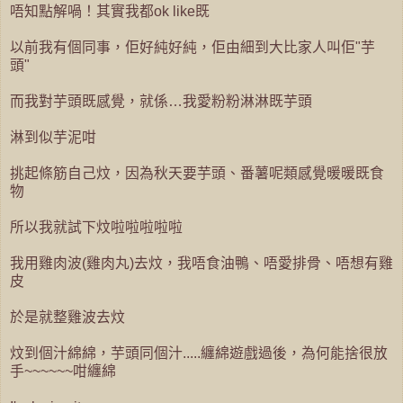
唔知點解喎！其實我都ok like既
以前我有個同事，佢好純好純，佢由細到大比家人叫佢"芋
頭"
而我對芋頭既感覺，就係…我愛粉粉淋淋既芋頭
淋到似芋泥咁
挑起條筋自己炆，因為秋天要芋頭、番薯呢類感覺暖暖既食
物
所以我就試下炆啦啦啦啦啦
我用雞肉波(雞肉丸)去炆，我唔食油鴨、唔愛排骨、唔想有雞
皮
於是就整雞波去炆
炆到個汁綿綿，芋頭同個汁.....纏綿遊戲過後，為何能捨很放
手~~~~~~咁纏綿