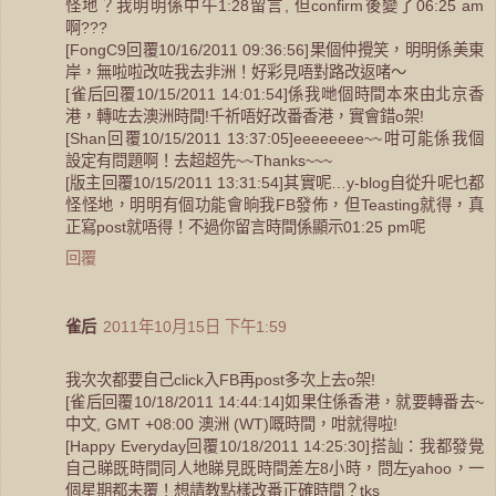
怪地？我明明係中午1:28留言, 但confirm後變了06:25 am
啊???
[FongC9回覆10/16/2011 09:36:56]果個仲攪笑，明明係美東
岸，無啦啦改咗我去非洲！好彩見唔對路改返啫～
[雀后回覆10/15/2011 14:01:54]係我哋個時間本來由北京香
港，轉咗去澳洲時間!千祈唔好改番香港，實會錯o架!
[Shan回覆10/15/2011 13:37:05]eeeeeeee~~咁可能係我個
設定有問題啊！去超超先~~Thanks~~~
[版主回覆10/15/2011 13:31:54]其實呢…y-blog自從升呢乜都
怪怪地，明明有個功能會晌我FB發佈，但Teasting就得，真
正寫post就唔得！不過你留言時間係顯示01:25 pm呢
回覆
雀后
2011年10月15日 下午1:59
我次次都要自己click入FB再post多次上去o架!
[雀后回覆10/18/2011 14:44:14]如果住係香港，就要轉番去~
中文, GMT +08:00 澳洲 (WT)嘅時間，咁就得啦!
[Happy Everyday回覆10/18/2011 14:25:30]搭訕：我都發覺
自己睇既時間同人地睇見既時間差左8小時，問左yahoo，一
個星期都未覆！想請教點樣改番正確時間？tks