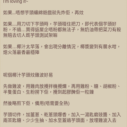
I'm loving it~
如果...唔想芋頭纏綿遊戲就先炸佢，再炆
如果....用刀切下芋頭時，芋頭啜住把刀，即代表個芋頭好
粉，不過…買得返屋企唔粉都無法子，無奶油帶把菜刀有殺
無賠去切人既芋頭測試架嘛
如果…椰汁太早落，會出現分離情況，椰漿變到有層水咁，
熄火落最香最穩陣
呢個椰汁芋頭炆雞波好易
先做雞波，用雞肉放攪拌機攪爛，再用雞粉、糖、胡椒粉、
半隻蛋白、生粉撈下佢，攪到起膠醃佢一粒鐘
然後略煎下佢，備用(唔需要全熟)
芋頭切件，加薑蔥、乾蔥頭爆香，加入一湯匙磨豉醬、加入
兩茶匙糖、少少生抽、加水至蓋過芋頭面，放埋雞波入去