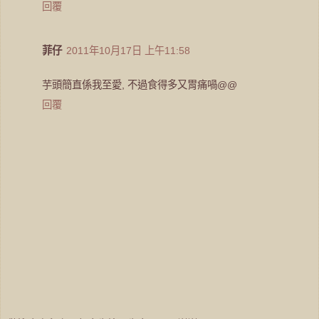
回覆
菲仔
2011年10月17日 上午11:58
芋頭簡直係我至愛, 不過食得多又胃痛喎@@
回覆